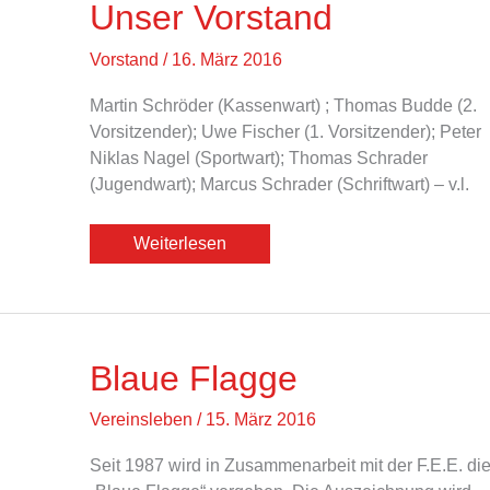
Unser Vorstand
Vorstand
/
16. März 2016
Martin Schröder (Kassenwart) ; Thomas Budde (2.
Vorsitzender); Uwe Fischer (1. Vorsitzender); Peter
Niklas Nagel (Sportwart); Thomas Schrader
(Jugendwart); Marcus Schrader (Schriftwart) – v.l.
Unser
Weiterlesen
Vorstand
Blaue Flagge
Vereinsleben
/
15. März 2016
Seit 1987 wird in Zusammenarbeit mit der F.E.E. di