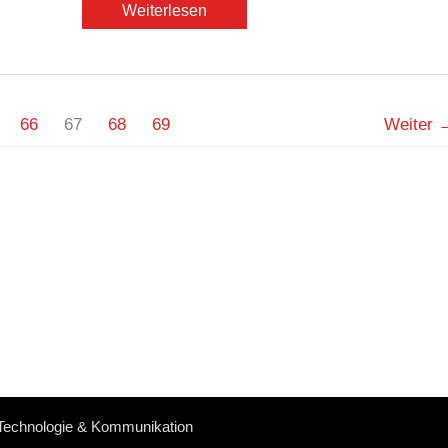
Unser
Weiterlesen
Hafen
66
67
68
69
Weiter
 Technologie & Kommunikation