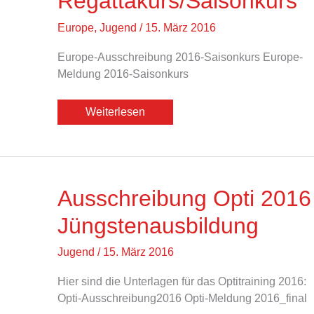
Regattakurs/Saisonkurs
Europe
,
Jugend
/
15. März 2016
Europe-Ausschreibung 2016-Saisonkurs Europe-
Meldung 2016-Saisonkurs
Ausschreibung
Weiterlesen
2016
Europe
–
Regattakurs/Saisonkurs
Ausschreibung Opti 2016
Jüngstenausbildung
Jugend
/
15. März 2016
Hier sind die Unterlagen für das Optitraining 2016:
Opti-Ausschreibung2016 Opti-Meldung 2016_final