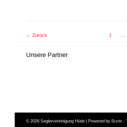
←
Zurück
1
…
Unsere Partner
© 2026
Seglervereinigung Hüde
| Powered by
Bunte -