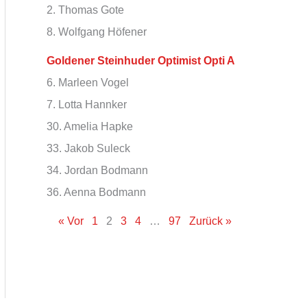
2. Thomas Gote
8. Wolfgang Höfener
Goldener Steinhuder Optimist Opti A
6. Marleen Vogel
7. Lotta Hannker
30. Amelia Hapke
33. Jakob Suleck
34. Jordan Bodmann
36. Aenna Bodmann
« Vor
1
2
3
4
…
97
Zurück »