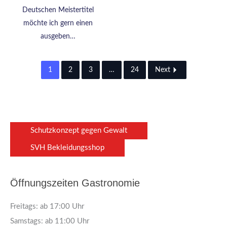
Deutschen Meistertitel
möchte ich gern einen
ausgeben…
1
2
3
…
24
Next
Schutzkonzept gegen Gewalt
SVH Bekleidungsshop
Öffnungszeiten Gastronomie
Freitags: ab 17:00 Uhr
Samstags: ab 11:00 Uhr