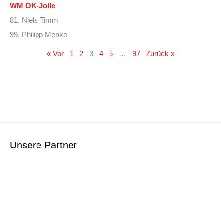
WM OK-Jolle
81. Niels Timm
99. Philipp Menke
« Vor
1
2
3
4
5
…
97
Zurück »
Unsere Partner