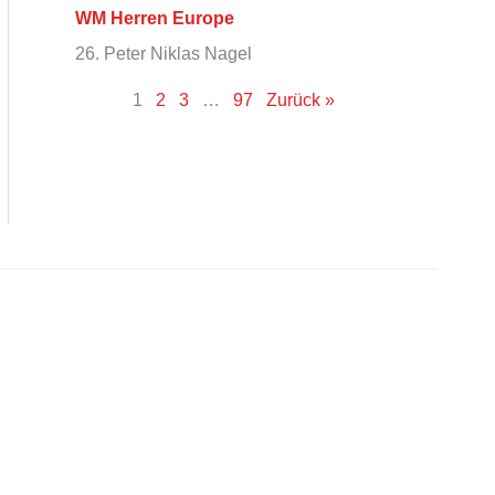
WM Herren Europe
26. Peter Niklas Nagel
1
2
3
…
97
Zurück »