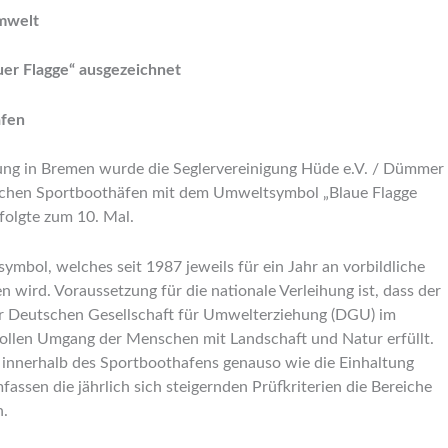
Umwelt
uer Flagge“ ausgezeichnet
äfen
tung in Bremen wurde die Seglervereinigung Hüde e.V. / Dümmer
sischen Sportboothäfen mit dem Umweltsymbol „Blaue Flagge
folgte zum 10. Mal.
mbol, welches seit 1987 jeweils für ein Jahr an vorbildliche
wird. Voraussetzung für die nationale Verleihung ist, dass der
er Deutschen Gesellschaft für Umwelterziehung (DGU) im
ollen Umgang der Menschen mit Landschaft und Natur erfüllt.
innerhalb des Sportboothafens genauso wie die Einhaltung
ssen die jährlich sich steigernden Prüfkriterien die Bereiche
n.