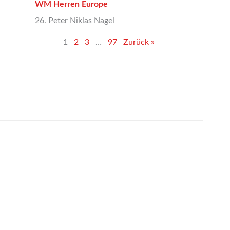
WM Herren Europe
26. Peter Niklas Nagel
1
2
3
…
97
Zurück »