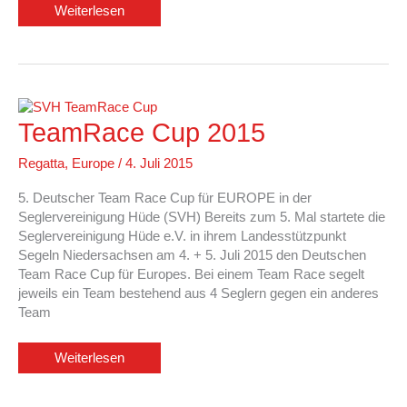
Europe
Weiterlesen
-
Weltmeisterschaft
in
Arendal/Norwegen
TeamRace Cup 2015
Regatta
,
Europe
/
4. Juli 2015
5. Deutscher Team Race Cup für EUROPE in der
Seglervereinigung Hüde (SVH) Bereits zum 5. Mal startete die
Seglervereinigung Hüde e.V. in ihrem Landesstützpunkt
Segeln Niedersachsen am 4. + 5. Juli 2015 den Deutschen
Team Race Cup für Europes. Bei einem Team Race segelt
jeweils ein Team bestehend aus 4 Seglern gegen ein anderes
Team
TeamRace
Weiterlesen
Cup
2015