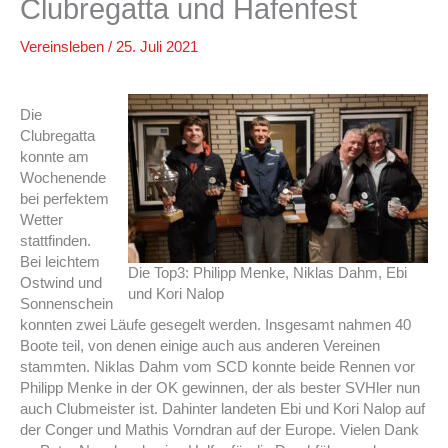
Clubregatta und Hafenfest
Vereinsleben
/
25. Juli 2021
Die
Clubregatta
konnte am
Wochenende
bei perfektem
Wetter
stattfinden.
Bei leichtem
Die Top3: Philipp Menke, Niklas Dahm, Ebi
Ostwind und
und Kori Nalop
Sonnenschein
konnten zwei Läufe gesegelt werden. Insgesamt nahmen 40
Boote teil, von denen einige auch aus anderen Vereinen
stammten. Niklas Dahm vom SCD konnte beide Rennen vor
Philipp Menke in der OK gewinnen, der als bester SVHler nun
auch Clubmeister ist. Dahinter landeten Ebi und Kori Nalop auf
der Conger und Mathis Vorndran auf der Europe. Vielen Dank