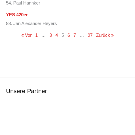
54. Paul Hannker
YES 420er
88. Jan Alexander Heyers
« Vor
1
…
3
4
5
6
7
…
97
Zurück »
Unsere Partner