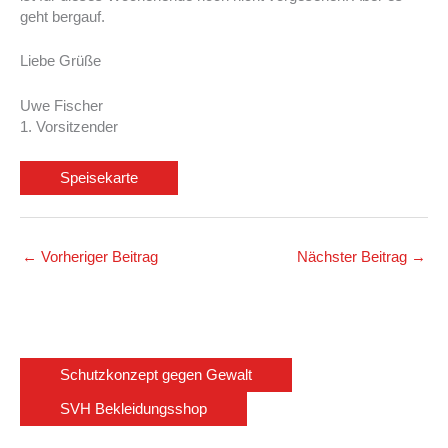
geht bergauf.
Liebe Grüße
Uwe Fischer
1. Vorsitzender
Speisekarte
←
Vorheriger Beitrag
Nächster Beitrag
→
Schutzkonzept gegen Gewalt
SVH Bekleidungsshop