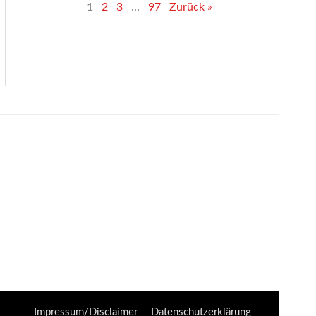
1
2
3
…
97
Zurück »
Impressum/Disclaimer
Datenschutzerklärung