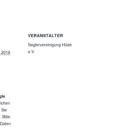
.
VERANSTALTER
Seglervereinigung Hüde
e.V.
 2016
gle
lichen
 Sie
 Bitte
 Daten