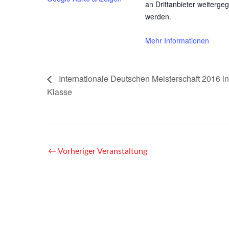
an Drittanbieter weiterge
werden.
Mehr Informationen
Inhalt entsperren
Erforderlichen Service
akzeptieren und Inhalte
Internationale Deutschen Meisterschaft 2016 i
entsperren
Klasse
←
Vorheriger Veranstaltung