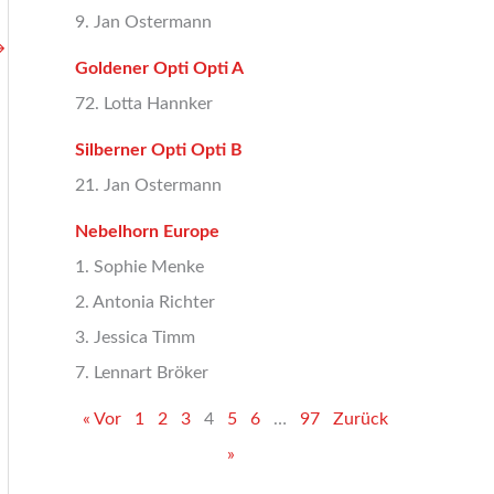
9. Jan Ostermann
→
Goldener Opti Opti A
72. Lotta Hannker
Silberner Opti Opti B
21. Jan Ostermann
Nebelhorn Europe
1. Sophie Menke
2. Antonia Richter
3. Jessica Timm
7. Lennart Bröker
« Vor
1
2
3
4
5
6
…
97
Zurück
»