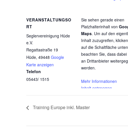
VERANSTALTUNGSO
Sie sehen gerade einen
RT
Platzhalterinhalt von
Goo
Maps
. Um auf den eigent
Seglervereinigung Hüde
Inhalt zuzugreifen, klicken
e.V.
auf die Schaltfläche unten.
Regattastraße 19
beachten Sie, dass dabei
Hüde
,
49448
Google
an Drittanbieter weiterge
Karte anzeigen
werden.
Telefon
05443/ 1515
Mehr Informationen
Inhalt entsperren
Erforderlichen Service
akzeptieren und Inhalte
Training Europe inkl. Master
entsperren