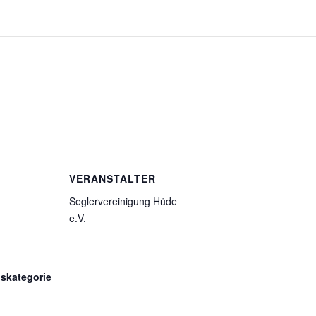
VERANSTALTER
Seglervereinigung Hüde
e.V.
1
1
gskategorie