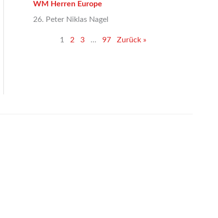
WM Herren Europe
26. Peter Niklas Nagel
1
2
3
…
97
Zurück »