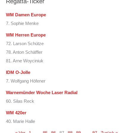
Regatta-Ticker
WM Damen Europe
7. Sophie Menke
WM Herren Europe
72. Larson Schütze
78. Anton Schäffler
81. Arne Woyciniuk
IDM O-Jolle
7. Wolfgang Höfener
Warnemünder Woche Laser Radial
60. Silas Reck
WM 420er
40. Marie Halle
« Vor
1
…
85
86
87
88
89
…
97
Zurück »