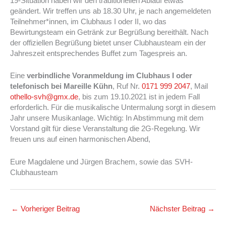
19-Situation haben wir den traditionellen Ablauf etwas
geändert. Wir treffen uns ab 18.30 Uhr, je nach angemeldeten
Teilnehmer*innen, im Clubhaus I oder II, wo das
Bewirtungsteam ein Getränk zur Begrüßung bereithält. Nach
der offiziellen Begrüßung bietet unser Clubhausteam ein der
Jahreszeit entsprechendes Buffet zum Tagespreis an.
Eine
verbindliche Voranmeldung im Clubhaus I oder
telefonisch bei Mareille Kühn
, Ruf Nr.
0171 999 2047
, Mail
othello-svh@gmx.de
, bis zum 19.10.2021 ist in jedem Fall
erforderlich. Für die musikalische Untermalung sorgt in diesem
Jahr unsere Musikanlage. Wichtig: In Abstimmung mit dem
Vorstand gilt für diese Veranstaltung die 2G-Regelung. Wir
freuen uns auf einen harmonischen Abend,
Eure Magdalene und Jürgen Brachem, sowie das SVH-
Clubhausteam
←
Vorheriger Beitrag
Nächster Beitrag
→