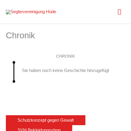
Zum
Inhalt
Hau
springen
Chronik
CHRONIK
Sie haben noch keine Geschichte hinzugefügt
Schutzkonzept gegen Gewalt
SVH Bekleidungsshop