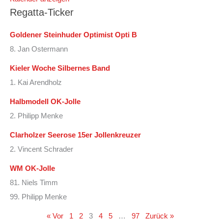
Regatta-Ticker
Goldener Steinhuder Optimist Opti B
8. Jan Ostermann
Kieler Woche Silbernes Band
1. Kai Arendholz
Halbmodell OK-Jolle
2. Philipp Menke
Clarholzer Seerose 15er Jollenkreuzer
2. Vincent Schrader
WM OK-Jolle
81. Niels Timm
99. Philipp Menke
« Vor
1
2
3
4
5
…
97
Zurück »