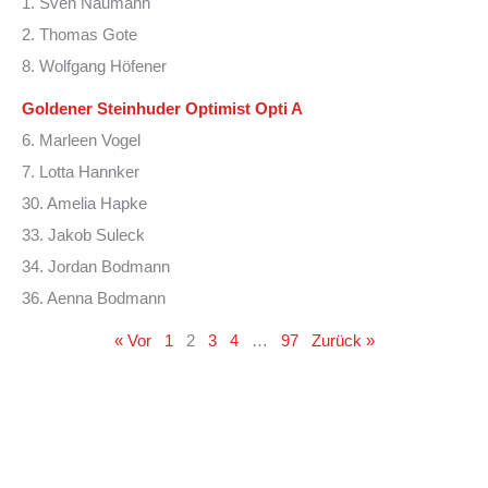
1. Sven Naumann
2. Thomas Gote
8. Wolfgang Höfener
Goldener Steinhuder Optimist Opti A
6. Marleen Vogel
7. Lotta Hannker
30. Amelia Hapke
33. Jakob Suleck
34. Jordan Bodmann
36. Aenna Bodmann
« Vor
1
2
3
4
…
97
Zurück »