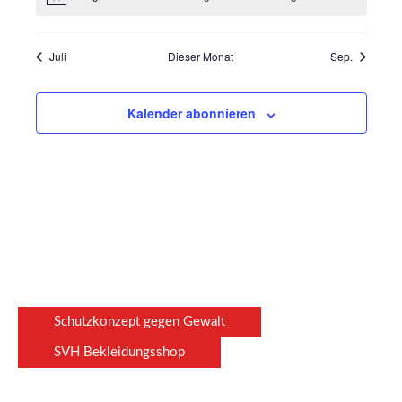
e
u
a
e
u
a
e
u
a
e
u
a
e
u
a
u
a
e
u
a
e
H
i
u
e
t
t
g
t
g
t
t
g
t
t
g
t
t
g
t
t
g
t
t
g
t
a
i
s
n
n
l
n
n
l
n
n
l
n
n
l
n
n
l
n
l
n
n
l
n
n
n
n
l
u
a
e
u
e
a
u
e
a
u
e
a
u
e
a
u
e
a
u
e
a
g
t
g
t
g
t
g
t
g
t
g
t
g
t
w
d
-
t
n
l
n
n
n
l
n
n
l
n
n
l
n
n
l
n
n
l
n
n
l
Juli
Dieser Monat
Sep.
e
A
N
e
u
e
u
e
u
e
u
e
u
e
u
e
u
u
i
g
t
g
t
g
t
g
t
g
t
g
t
g
t
n
a
n
n
n
n
n
n
n
n
n
n
n
n
n
n
s
n
e
u
e
u
e
u
e
u
e
u
e
u
e
u
s
v
g
g
g
g
g
g
g
g
Kalender abonnieren
n
n
n
n
n
n
n
n
n
n
n
n
n
n
i
i
e
e
e
e
e
e
e
e
c
g
g
g
g
g
g
g
g
n
n
n
n
n
n
n
n
h
a
e
e
e
e
e
e
e
t
t
n
n
n
n
n
n
n
e
i
n
o
,
n
N
a
v
i
Schutzkonzept gegen Gewalt
g
a
SVH Bekleidungsshop
t
i
o