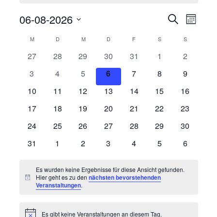
n
w
06-08-2026
V
V
S
e
M
e
u
e
i
D
o
s
c
r
r
M
MONTAG
D
DIENSTAG
M
MITTWOCH
D
DONNERSTAG
F
FREITAG
S
SAMSTAG
S
SONNTAG
K
n
a
h
a
a
a
a
t
0
0
0
0
0
0
0
27
28
29
30
31
1
2
e
n
n
t
l
u
V
V
V
V
V
V
V
s
s
e
0
0
0
0
0
0
0
3
4
5
6
7
8
9
m
e
e
e
e
e
e
e
t
t
n
w
V
V
V
V
V
V
V
a
a
r
0
r
0
r
0
r
0
r
0
0
r
0
r
10
11
12
13
14
15
16
d
ä
e
e
e
e
e
e
e
l
l
a
V
a
V
a
V
a
V
a
V
V
a
V
a
e
h
0
r
0
r
0
r
0
r
0
r
0
r
0
r
17
18
19
20
21
22
23
t
t
r
n
e
n
e
n
e
n
e
n
e
e
n
e
n
l
V
a
V
a
V
a
V
a
V
a
V
a
V
a
u
u
v
e
s
r
0
s
r
0
s
r
0
s
r
0
s
r
0
r
0
s
r
0
s
24
25
26
27
28
29
30
n
n
e
n
e
n
e
n
e
n
e
n
e
n
e
n
o
n
t
a
V
t
a
V
t
a
V
t
a
V
t
a
V
a
V
t
a
V
t
g
g
r
0
s
r
s
0
r
s
0
r
s
0
r
s
0
r
s
0
r
s
0
n
31
1
2
3
4
5
6
.
a
n
e
a
n
e
a
n
e
a
n
e
a
n
e
n
e
a
n
e
a
e
A
V
a
V
t
a
t
V
a
t
V
a
t
V
a
t
V
a
t
V
a
t
V
l
s
r
l
s
r
l
s
r
l
s
r
l
s
r
s
r
l
s
r
l
n
n
e
n
e
a
n
a
e
n
a
e
n
a
e
n
a
e
n
a
e
n
a
e
Es wurden keine Ergebnisse für diese Ansicht gefunden.
S
s
t
t
a
t
t
a
t
t
a
t
t
a
t
t
a
t
a
t
t
a
t
r
s
r
l
s
l
r
s
l
r
s
l
r
s
l
r
s
l
r
s
l
r
Hier geht es zu den
nächsten bevorstehenden
u
i
H
u
a
n
u
a
n
u
a
n
u
a
n
u
a
n
a
n
u
a
n
u
a
Veranstaltungen
.
t
a
t
t
t
a
t
t
a
t
t
a
t
t
a
t
t
a
t
t
a
i
c
c
n
n
l
s
n
l
s
n
l
s
n
l
s
n
l
s
l
s
n
l
s
n
n
a
n
u
a
u
n
a
u
n
a
u
n
a
u
n
a
u
n
a
u
n
h
h
s
w
g
t
t
g
t
t
g
t
t
g
t
t
g
t
t
t
t
g
t
t
g
e
t
l
s
n
l
n
s
l
n
s
l
n
s
l
n
s
l
n
s
l
n
s
e
t
Es gibt keine Veranstaltungen an diesem Tag.