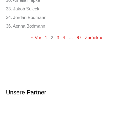
30. Amelia Hapke
33. Jakob Suleck
34. Jordan Bodmann
36. Aenna Bodmann
« Vor
1
2
3
4
…
97
Zurück »
Unsere Partner