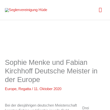
Zum
Inhalt
Hau
springen
Sophie Menke und Fabian
Kirchhoff Deutsche Meister in
der Europe
Europe
,
Regatta
/
11. Oktober 2020
Bei der diesjährigen deutschen Meisterschaft
Drei