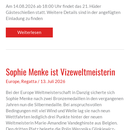
Am 14.08.2026 ab 18:00 Uhr findet das 21. Hüder
Gästeschießen statt. Weitere Details sind in der angefügten
Einladung zu finden
Einladung
Weiterlesen
zum
Hüder
Gästeschießen
Sophie Menke ist Vizeweltmeisterin
Europe
,
Regatta
/
13. Juli 2026
Bei der Europe Weltmeisterschaft in Danzig sicherte sich
Sophie Menke nach zwei Bronzemedaillen in den vergangenen
Jahren nun die Silbermedaille. Bei anspruchsvollen
Bedingungen mit viel Wind und Welle lag sie nach neun
Wettfahrten lediglich drei Punkte hinter der neuen
Weltmeisterin Marie-Amandine Vandeghinste aus Belgien.
Den dritten Platz belegte die Polin Weronika Glinkiewicz-