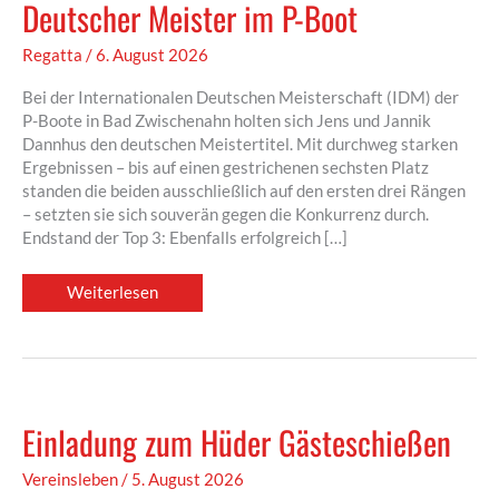
Deutscher Meister im P-Boot
Regatta
/
6. August 2026
Bei der Internationalen Deutschen Meisterschaft (IDM) der
P-Boote in Bad Zwischenahn holten sich Jens und Jannik
Dannhus den deutschen Meistertitel. Mit durchweg starken
Ergebnissen – bis auf einen gestrichenen sechsten Platz
standen die beiden ausschließlich auf den ersten drei Rängen
– setzten sie sich souverän gegen die Konkurrenz durch.
Endstand der Top 3: Ebenfalls erfolgreich […]
Jens
Weiterlesen
und
Jannik
Dannhus
sind
Deutscher
Meister
im
P-
Einladung zum Hüder Gästeschießen
Boot
Vereinsleben
/
5. August 2026