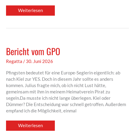
Einladung
Weiterlesen
zum
Hafenfest
und
Clubregatta
Bericht vom GPO
Regatta
/
30. Juni 2026
Pfingsten bedeutet für eine Europe-Seglerin eigentlich: ab
nach Kiel zur YES. Doch in diesem Jahr sollte es anders
kommen. Julius fragte mich, ob ich nicht Lust hätte,
gemeinsam mit ihm in meinem Heimatverein Pirat zu
segeln.Da musste ich nicht lange überlegen. Kiel oder
Dümmer? Die Entscheidung war schnell getroffen. Außerdem
empfand ich die Möglichkeit, einmal
Bericht
Weiterlesen
vom
GPO