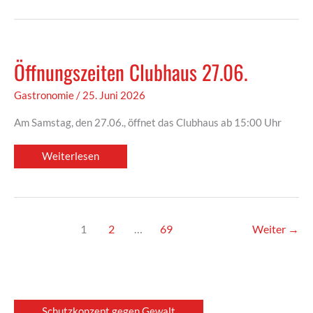
Öffnungszeiten Clubhaus 27.06.
Gastronomie
/
25. Juni 2026
Am Samstag, den 27.06., öffnet das Clubhaus ab 15:00 Uhr
Öffnungszeiten
Weiterlesen
Clubhaus
27.06.
1
2
…
69
Weiter
→
Schutzkonzept gegen Gewalt