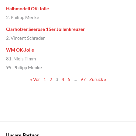
Halbmodell OK-Jolle
2. Philipp Menke
Clarholzer Seerose 15er Jollenkreuzer
2. Vincent Schrader
WM OK-Jolle
81. Niels Timm
99. Philipp Menke
« Vor
1
2
3
4
5
…
97
Zurück »
Unsere Partner