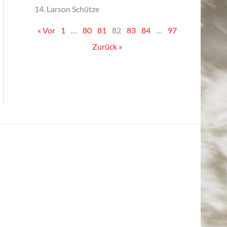
14. Larson Schütze
« Vor
1
…
80
81
82
83
84
…
97
Zurück »