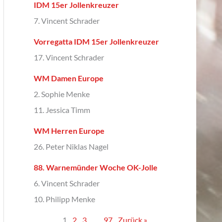
IDM 15er Jollenkreuzer
7. Vincent Schrader
Vorregatta IDM 15er Jollenkreuzer
17. Vincent Schrader
WM Damen Europe
2. Sophie Menke
11. Jessica Timm
WM Herren Europe
26. Peter Niklas Nagel
88. Warnemünder Woche OK-Jolle
6. Vincent Schrader
10. Philipp Menke
1
2
3
…
97
Zurück »