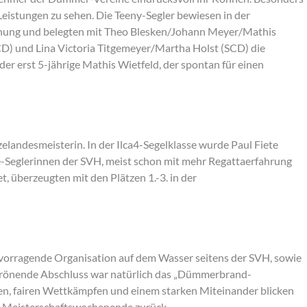
Leistungen zu sehen. Die Teeny-Segler
bewiesen in der
hung und belegten mit Theo Blesken/Johann Meyer/Mathis
CD) und Lina Victoria Titgemeyer/Martha Holst (SCD) die
er erst 5-jährige Mathis Wietfeld, der spontan für einen
elandesmeisterin. In der Ilca4-Segelklasse wurde Paul Fiete
e-Seglerinnen der SVH, meist schon mit mehr Regattaerfahrung
, überzeugten mit den Plätzen 1.-3. in der
orragende Organisation auf dem Wasser seitens der SVH, sowie
 krönende Abschluss war natürlich das „Dümmerbrand-
sen, fairen Wettkämpfen und einem starken Miteinander blicken
s Meisterschaftswochenende zurück.