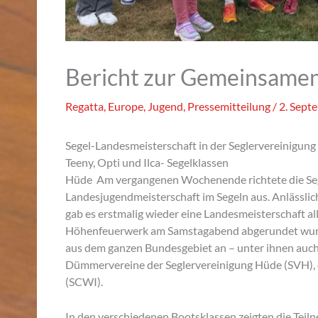
Bericht zur Gemeinsamen
Regatta
,
Europe
,
Jugend
,
Pressemitteilung
/
2. Sept
Segel-Landesmeisterschaft in der Seglervereinigun
Teeny, Opti und Ilca- Segelklassen
Hüde Am vergangenen Wochenende richtete die Segl
Landesjugendmeisterschaft im Segeln aus. Anlässli
gab es erstmalig wieder eine Landesmeisterschaft a
Höhenfeuerwerk am Samstagabend abgerundet wurde
aus dem ganzen Bundesgebiet an – unter ihnen auch
Dümmervereine der Seglervereinigung Hüde (SVH),
(SCWI).
In den verschiedenen Bootsklassen zeigten die Tei