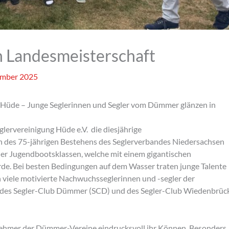
 Landesmeisterschaft
ember 2025
g Hüde – Junge Seglerinnen und Segler vom Dümmer glänzen in
ervereinigung Hüde e.V. die diesjährige
ch des 75-jährigen Bestehens des Seglerverbandes Niedersachsen
ller Jugendbootsklassen, welche mit einem gigantischen
. Bei besten Bedingungen auf dem Wasser traten junge Talente
 viele motivierte Nachwuchsseglerinnen und -segler der
 des Segler-Club Dümmer (SCD) und des Segler-Club Wiedenbrüc
lnehmer der Dümmer-Vereine eindrucksvoll ihr Können. Besonders