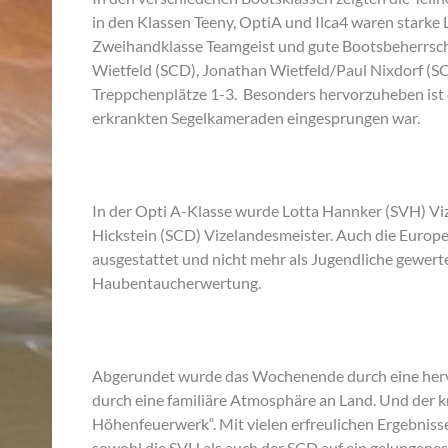
in den Klassen Teeny, OptiA und Ilca4 waren starke 
Zweihandklasse Teamgeist und gute Bootsbeherrsc
Wietfeld (SCD), Jonathan Wietfeld/Paul Nixdorf (S
Treppchenplätze 1-3. Besonders hervorzuheben ist d
erkrankten Segelkameraden eingesprungen war.
In der Opti A-Klasse wurde Lotta Hannker (SVH) Viz
Hickstein (SCD) Vizelandesmeister. Auch die Europ
ausgestattet und nicht mehr als Jugendliche gewertet
Haubentaucherwertung.
Abgerundet wurde das Wochenende durch eine herv
durch eine familiäre Atmosphäre an Land. Und der
Höhenfeuerwerk“. Mit vielen erfreulichen Ergebnis
sowohl die SVH als auch der SCD auf ein gelungene