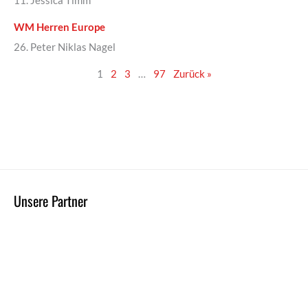
11. Jessica Timm
WM Herren Europe
26. Peter Niklas Nagel
1
2
3
…
97
Zurück »
Unsere Partner