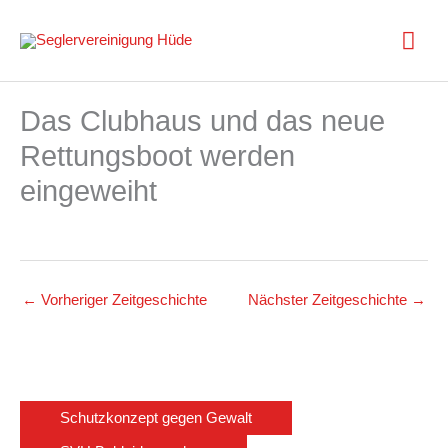
Zum
Inhalt
Hau
springen
Das Clubhaus und das neue
Rettungsboot werden
eingeweiht
←
Vorheriger Zeitgeschichte
Nächster Zeitgeschichte
→
Schutzkonzept gegen Gewalt