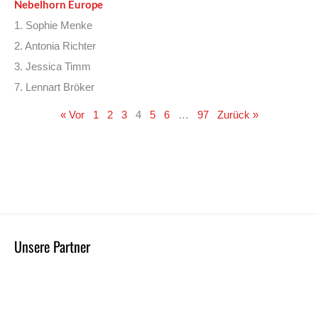
Nebelhorn Europe
1. Sophie Menke
2. Antonia Richter
3. Jessica Timm
7. Lennart Bröker
« Vor
1
2
3
4
5
6
…
97
Zurück »
Unsere Partner