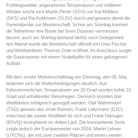
Frühlingswetter, angenehmen Temperaturen und mittleren
Winden setzte sich Martin Pirner (SGS) vor Kai Mölders
(SKS) und Pia Kuhlmann (SLSV) durch und gewann damit die
Generalprobe zur Meisterschaft. Schon am Sonntag konnten
die Teilnehmer ihre Boote bei Sven Düsener vermessen
lassen; auch am Montag bestand hierfür noch Gelegenheit.
Am Abend wurde die Meisterschaft offiziell von Uwe Fischer
und Wettfahrtleiter Thomas Gote eröffnet. Im Anschluss sorgte
die Gastronomie mit einem Nudelbuffet für einen gelungenen
Auftakt
Mit dem ersten Meisterschaftstag am Dienstag, den 05. Mai,
änderten sich die Wetterbedingungen deutlich. Aus
frühsommerlichen Temperaturen um 20 Grad wurden kühle 10
Grad und anhaltender Nieselregen. Dennoch konnten drei
Wettfahrten erfolgreich gesegelt werden. Olaf Wahrendorf
(TSG) gewann das erste Rennen, Frank Lietzmann (DJC)
entschied die zweite Wettfahrt für sich und Frank Hänsgen
(BSVQ) triumphierte im dritten Lauf. Die konstanteste Serie
zeigte jedoch der Europameister von 2024, Martin Lehner
(UYCNs), der mit zwei zweiten Plätzen und einem vierten