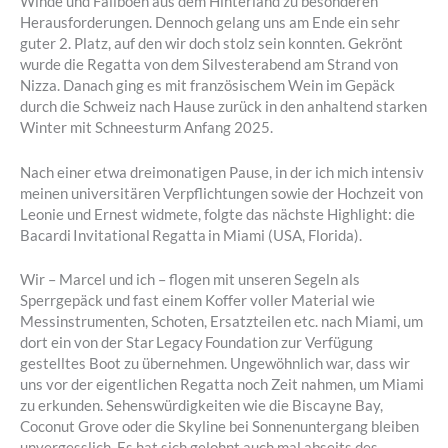
Winde und Fallböen aus dem Hinterland zu besonderen
Herausforderungen. Dennoch gelang uns am Ende ein sehr
guter 2. Platz, auf den wir doch stolz sein konnten. Gekrönt
wurde die Regatta von dem Silvesterabend am Strand von
Nizza. Danach ging es mit französischem Wein im Gepäck
durch die Schweiz nach Hause zurück in den anhaltend starken
Winter mit Schneesturm Anfang 2025.
Nach einer etwa dreimonatigen Pause, in der ich mich intensiv
meinen universitären Verpflichtungen sowie der Hochzeit von
Leonie und Ernest widmete, folgte das nächste Highlight: die
Bacardi Invitational Regatta in Miami (USA, Florida).
Wir – Marcel und ich – flogen mit unseren Segeln als
Sperrgepäck und fast einem Koffer voller Material wie
Messinstrumenten, Schoten, Ersatzteilen etc. nach Miami, um
dort ein von der Star Legacy Foundation zur Verfügung
gestelltes Boot zu übernehmen. Ungewöhnlich war, dass wir
uns vor der eigentlichen Regatta noch Zeit nahmen, um Miami
zu erkunden. Sehenswürdigkeiten wie die Biscayne Bay,
Coconut Grove oder die Skyline bei Sonnenuntergang bleiben
unvergesslich. Es hat sich gelohnt auch mal abseits des