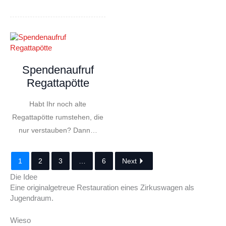
Spendenaufruf
Regattapötte
Habt Ihr noch alte
Regattapötte rumstehen, die
nur verstauben? Dann…
1
2
3
…
6
Next
Die Idee
Eine originalgetreue Restauration eines Zirkuswagen als
Jugendraum.
Wieso