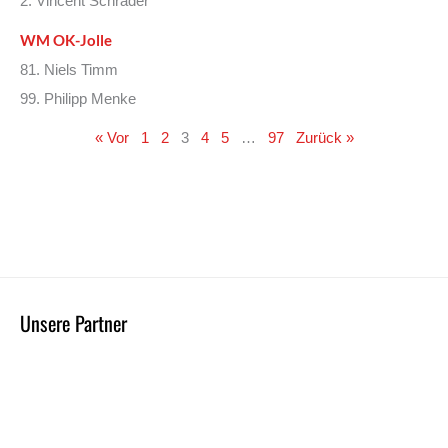
2. Vincent Schrader
WM OK-Jolle
81. Niels Timm
99. Philipp Menke
« Vor
1
2
3
4
5
…
97
Zurück »
Unsere Partner