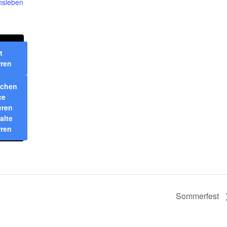
nsleben
t
rren
ichen
ce
eren
alte
rren
Sommerfest