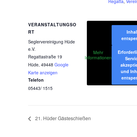
Regatta
,
Verei
VERANSTALTUNGSO
RT
Inhal
entspe
Seglervereinigung Hüde
e.V.
Erforderl
Mehr
Regattastraße 19
Informationen
Servi
Hüde
,
49448
Google
akzepti
und Inh
Karte anzeigen
entspe
Telefon
05443/ 1515
21. Hüder Gästeschießen