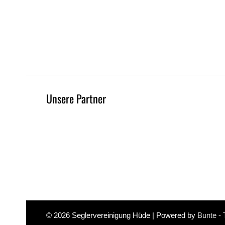
Unsere Partner
© 2026
Seglervereinigung Hüde
| Powered by
Bunte -