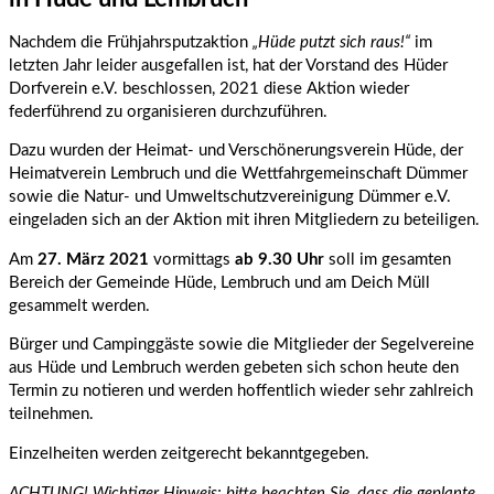
Nachdem die Frühjahrsputzaktion
„Hüde putzt sich raus!“
im
letzten Jahr leider ausgefallen ist, hat der Vorstand des Hüder
Dorfverein e.V. beschlossen, 2021 diese Aktion wieder
federführend zu organisieren durchzuführen.
Dazu wurden der Heimat- und Verschönerungsverein Hüde, der
Heimatverein Lembruch und die Wettfahrgemeinschaft Dümmer
sowie die Natur- und Umweltschutzvereinigung Dümmer e.V.
eingeladen sich an der Aktion mit ihren Mitgliedern zu beteiligen.
Am
27. März 2021
vormittags
ab 9.30 Uhr
soll im gesamten
Bereich der Gemeinde Hüde, Lembruch und am Deich Müll
gesammelt werden.
Bürger und Campinggäste sowie die Mitglieder der Segelvereine
aus Hüde und Lembruch werden gebeten sich schon heute den
Termin zu notieren und werden hoffentlich wieder sehr zahlreich
teilnehmen.
Einzelheiten werden zeitgerecht bekanntgegeben.
ACHTUNG! Wichtiger Hinweis:
bitte beachten Sie, dass die geplante