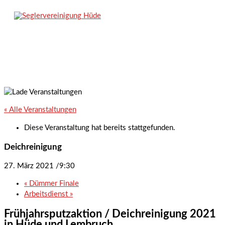
Zum
Inhalt
Hauptmenü
springen
« Alle Veranstaltungen
Diese Veranstaltung hat bereits stattgefunden.
Deichreinigung
27. März 2021 /9:30
«
Dümmer Finale
Arbeitsdienst
»
Frühjahrsputzaktion / Deichreinigung 2021
in Hüde und Lembruch