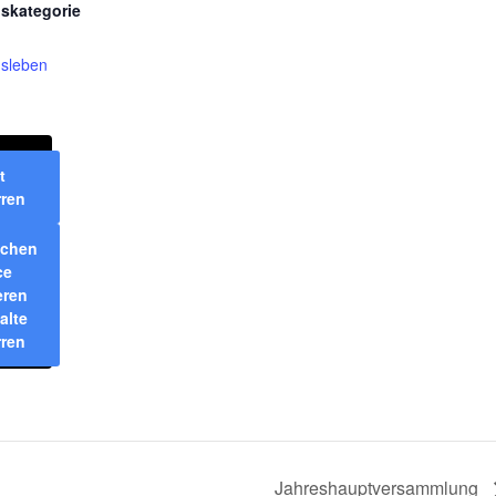
gskategorie
nsleben
t
rren
ichen
ce
eren
alte
rren
Jahreshauptversammlung