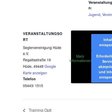
Veranstaltun
n:
Jugend
,
Verei
VERANSTALTUNGSO
RT
Inhal
entspe
Seglervereinigung Hüde
e.V.
Erforderl
Mehr
Regattastraße 19
Informationen
Servi
Hüde
,
49448
Google
akzepti
und Inh
Karte anzeigen
entspe
Telefon
05443/ 1515
Training Opti