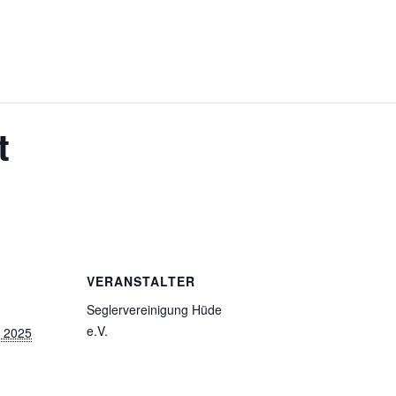
t
VERANSTALTER
Seglervereinigung Hüde
e.V.
 2025