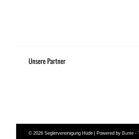
Unsere Partner
© 2026
Seglervereinigung Hüde
| Powered by
Bunte -