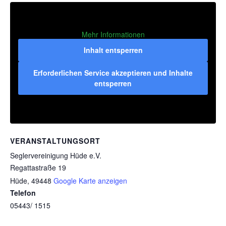
Mehr Informationen
Inhalt entsperren
Erforderlichen Service akzeptieren und Inhalte
entsperren
VERANSTALTUNGSORT
Seglervereinigung Hüde e.V.
Regattastraße 19
Hüde
,
49448
Google Karte anzeigen
Telefon
05443/ 1515