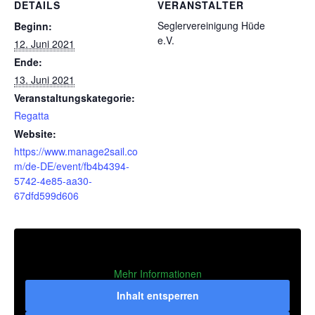
DETAILS
VERANSTALTER
Seglervereinigung Hüde
Beginn:
e.V.
12. Juni 2021
Ende:
13. Juni 2021
Veranstaltungskategorie:
Regatta
Website:
https://www.manage2sail.co
m/de-DE/event/fb4b4394-
5742-4e85-aa30-
67dfd599d606
Mehr Informationen
Inhalt entsperren