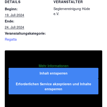
DETAILS
VERANSTALTER
Seglervereinigung Hüde
Beginn:
e.V.
19. Juli 2024
Ende:
24. Juli 2024
Veranstaltungskategorie:
Regatta
Mehr Informationen
Inhalt entsperren
Erforderlichen Service akzeptieren und Inhalte
entsperren