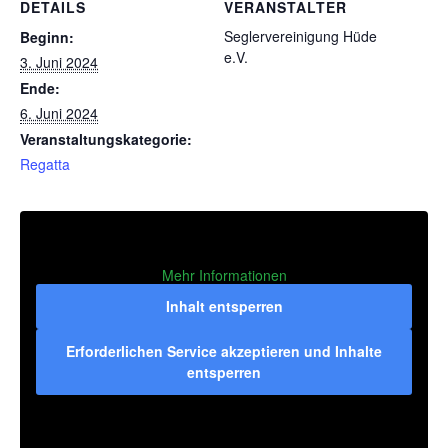
DETAILS
VERANSTALTER
Seglervereinigung Hüde
Beginn:
e.V.
3. Juni 2024
Ende:
6. Juni 2024
Veranstaltungskategorie:
Regatta
Mehr Informationen
Inhalt entsperren
Erforderlichen Service akzeptieren und Inhalte
entsperren