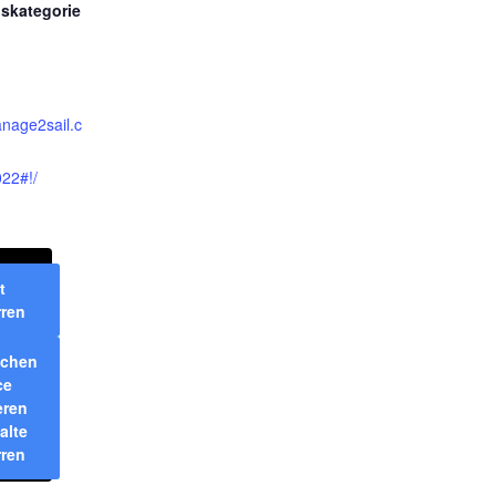
gskategorie
anage2sail.c
22#!/
t
rren
ichen
ce
eren
alte
rren