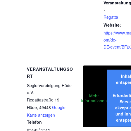
Veranstaltun
:
Regatta
Website:
https://www.m
om/de-
DE/event/BF20
VERANSTALTUNGSO
RT
Inhal
entspe
Seglervereinigung Hüde
e.V.
Erforderl
Mehr
Regattastraße 19
Informationen
Servi
Hüde
,
49448
Google
akzepti
und Inh
Karte anzeigen
entspe
Telefon
05443/ 1515