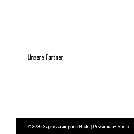
Unsere Partner
© 2026
Seglervereinigung Hüde
| Powered by
Bunte -