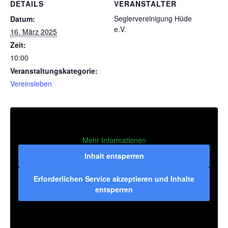
DETAILS
VERANSTALTER
Seglervereinigung Hüde
Datum:
e.V.
16. März 2025
Zeit:
10:00
Veranstaltungskategorie:
Vereinsleben
Mehr Informationen
Inhalt entsperren
Erforderlichen Service akzeptieren und Inhalte
entsperren