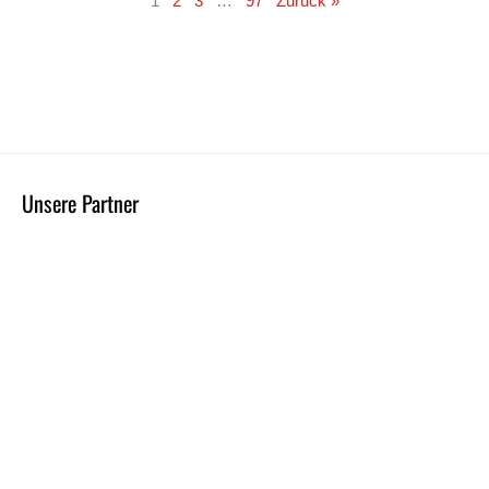
1
2
3
…
97
Zurück »
Unsere Partner