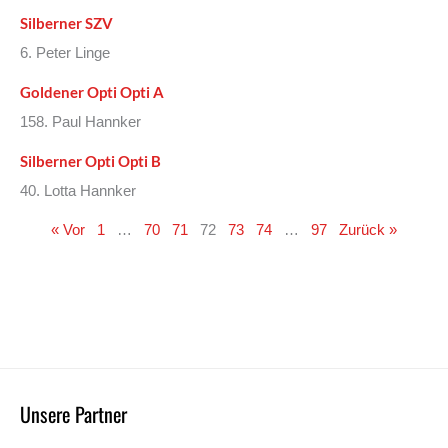
Silberner SZV
6. Peter Linge
Goldener Opti Opti A
158. Paul Hannker
Silberner Opti Opti B
40. Lotta Hannker
« Vor
1
…
70
71
72
73
74
…
97
Zurück »
Unsere Partner