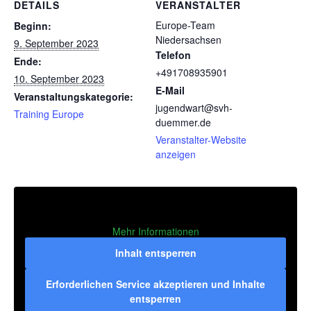
DETAILS
VERANSTALTER
Europe-Team
Beginn:
Niedersachsen
9. September 2023
Telefon
Ende:
+491708935901
10. September 2023
E-Mail
Veranstaltungskategorie:
jugendwart@svh-
Training Europe
duemmer.de
Veranstalter-Website
anzeigen
Mehr Informationen
Inhalt entsperren
Erforderlichen Service akzeptieren und Inhalte
entsperren