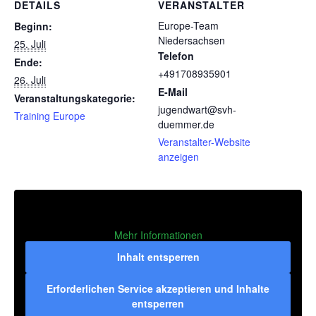
DETAILS
VERANSTALTER
Europe-Team
Beginn:
Niedersachsen
25. Juli
Telefon
Ende:
+491708935901
26. Juli
E-Mail
Veranstaltungskategorie:
jugendwart@svh-
Training Europe
duemmer.de
Veranstalter-Website
anzeigen
Mehr Informationen
Inhalt entsperren
Erforderlichen Service akzeptieren und Inhalte
entsperren