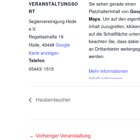
VERANSTALTUNGSO
Sie sehen gerade einen
RT
Platzhalterinhalt von
Goo
Maps
. Um auf den eigent
Seglervereinigung Hüde
Inhalt zuzugreifen, klicken
e.V.
auf die Schaltfläche unten.
Regattastraße 19
beachten Sie, dass dabei
Hüde
,
49448
Google
an Drittanbieter weiterge
Karte anzeigen
werden.
Telefon
05443/ 1515
Mehr Informationen
Inhalt entsperren
Erforderlichen Service
akzeptieren und Inhalte
Haubentaucher
entsperren
←
Vorheriger Veranstaltung