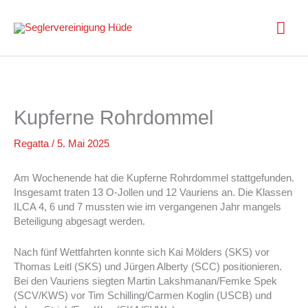
Zum
Inhalt
Hau
springen
Kupferne Rohrdommel
Regatta
/
5. Mai 2025
Am Wochenende hat die Kupferne Rohrdommel stattgefunden.
Insgesamt traten 13 O-Jollen und 12 Vauriens an. Die Klassen
ILCA 4, 6 und 7 mussten wie im vergangenen Jahr mangels
Beteiligung abgesagt werden.
Nach fünf Wettfahrten konnte sich Kai Mölders (SKS) vor
Thomas Leitl (SKS) und Jürgen Alberty (SCC) positionieren.
Bei den Vauriens siegten Martin Lakshmanan/Femke Spek
(SCV/KWS) vor Tim Schilling/Carmen Koglin (USCB) und