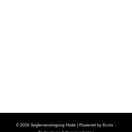
© 2026
Seglervereinigung Hüde
| Powered by
Bunte -