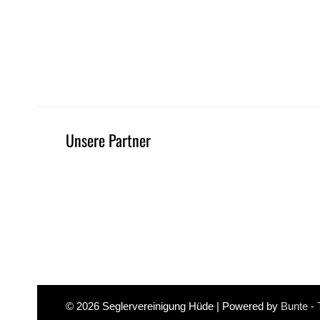
Unsere Partner
© 2026
Seglervereinigung Hüde
| Powered by
Bunte -