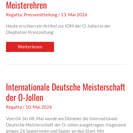
Meisterehren
Regatta
,
Pressemitteilung
/
13. Mai 2026
Heute erschien ein Artikel zur IDM der O-Jollen in der
Diepholzer Kreiszeitung:
Mit
Weiterlesen
einem
„Dümmer-
Boot“
um
Meisterehren
Internationale Deutsche Meisterschaft
der O-Jollen
Regatta
/
10. Mai 2026
Vom 04. bis 08. Mai wurde am Dümmer die Internationale
Deutsche Meisterschaft der O-Jollen ausgetragen. Insgesamt
gingen 26 Seglerinnen und Segler an den Start. Mit