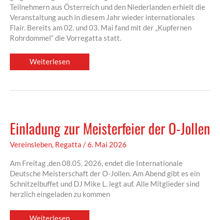
Teilnehmern aus Österreich und den Niederlanden erhielt die
Veranstaltung auch in diesem Jahr wieder internationales
Flair. Bereits am 02. und 03. Mai fand mit der „Kupfernen
Rohrdommel“ die Vorregatta statt.
Internationale
Weiterlesen
Deutsche
Meisterschaft
der
O-
Jollen
Einladung zur Meisterfeier der O-Jollen
Vereinsleben
,
Regatta
/
6. Mai 2026
Am Freitag ,den 08.05. 2026, endet die Internationale
Deutsche Meisterschaft der O-Jollen. Am Abend gibt es ein
Schnitzelbuffet und DJ Mike L. legt auf. Alle Mitglieder sind
herzlich eingeladen zu kommen
Einladung
Weiterlesen