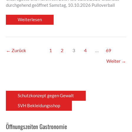
durchgehend geöffnet Samstag, 10.10.2026 Pulloverball
Termine
Weiterlesen
2026
←
Zurück
1
2
3
4
…
69
Weiter
→
Schutzkonzept gegen Gewalt
SVH Bekleidungsshop
Öffnungszeiten Gastronomie