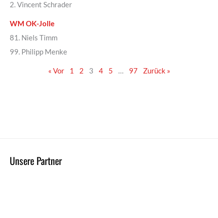
2. Vincent Schrader
WM OK-Jolle
81. Niels Timm
99. Philipp Menke
« Vor
1
2
3
4
5
…
97
Zurück »
Unsere Partner