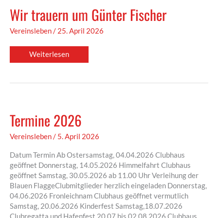
Wir trauern um Günter Fischer
Vereinsleben
/
25. April 2026
Wir
Weiterlesen
trauern
um
Günter
Fischer
Termine 2026
Vereinsleben
/
5. April 2026
Datum Termin Ab Ostersamstag, 04.04.2026 Clubhaus
geöffnet Donnerstag, 14.05.2026 Himmelfahrt Clubhaus
geöffnet Samstag, 30.05.2026 ab 11.00 Uhr Verleihung der
Blauen FlaggeClubmitglieder herzlich eingeladen Donnerstag,
04.06.2026 Fronleichnam Clubhaus geöffnet vermutlich
Samstag, 20.06.2026 Kinderfest Samstag,18.07.2026
Clubregatta und Hafenfest 20.07.bis 02.08.2026 Clubhaus