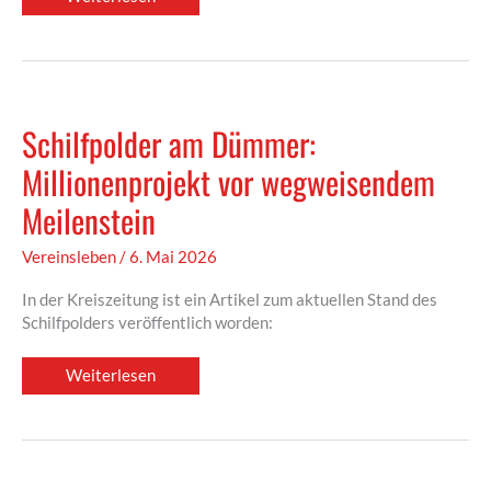
zur
Meisterfeier
der
O-
Jollen
Schilfpolder am Dümmer:
Millionenprojekt vor wegweisendem
Meilenstein
Vereinsleben
/
6. Mai 2026
In der Kreiszeitung ist ein Artikel zum aktuellen Stand des
Schilfpolders veröffentlich worden:
Schilfpolder
Weiterlesen
am
Dümmer:
Millionenprojekt
vor
wegweisendem
Meilenstein