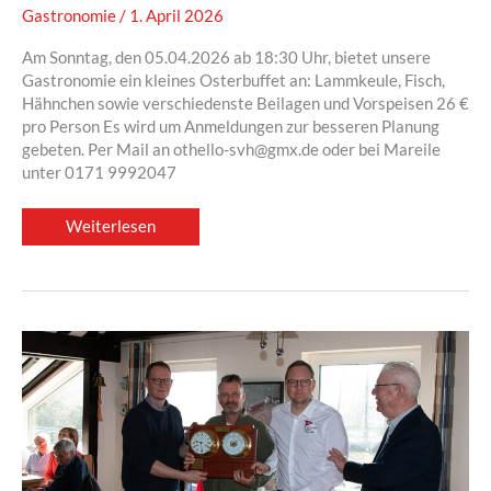
Gastronomie
/
1. April 2026
Am Sonntag, den 05.04.2026 ab 18:30 Uhr, bietet unsere
Gastronomie ein kleines Osterbuffet an: Lammkeule, Fisch,
Hähnchen sowie verschiedenste Beilagen und Vorspeisen 26 €
pro Person Es wird um Anmeldungen zur besseren Planung
gebeten. Per Mail an othello-svh@gmx.de oder bei Mareile
unter 0171 9992047
Kleines
Weiterlesen
Osterbuffet