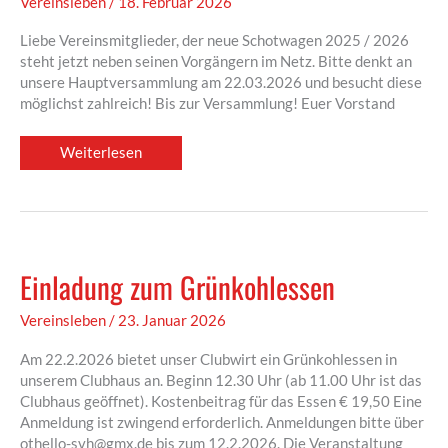
Vereinsleben
/
18. Februar 2026
Liebe Vereinsmitglieder, der neue Schotwagen 2025 / 2026
steht jetzt neben seinen Vorgängern im Netz. Bitte denkt an
unsere Hauptversammlung am 22.03.2026 und besucht diese
möglichst zahlreich! Bis zur Versammlung! Euer Vorstand
Schotwagen
Weiterlesen
2026
online
verfügbar
Einladung zum Grünkohlessen
Vereinsleben
/
23. Januar 2026
Am 22.2.2026 bietet unser Clubwirt ein Grünkohlessen in
unserem Clubhaus an. Beginn 12.30 Uhr (ab 11.00 Uhr ist das
Clubhaus geöffnet). Kostenbeitrag für das Essen € 19,50 Eine
Anmeldung ist zwingend erforderlich. Anmeldungen bitte über
othello-svh@gmx.de bis zum 12.2.2026. Die Veranstaltung