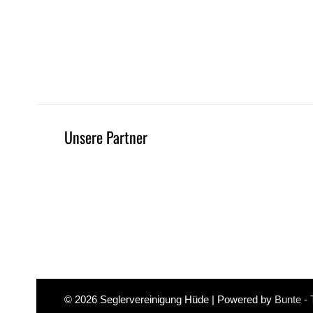
Unsere Partner
© 2026
Seglervereinigung Hüde
| Powered by
Bunte -